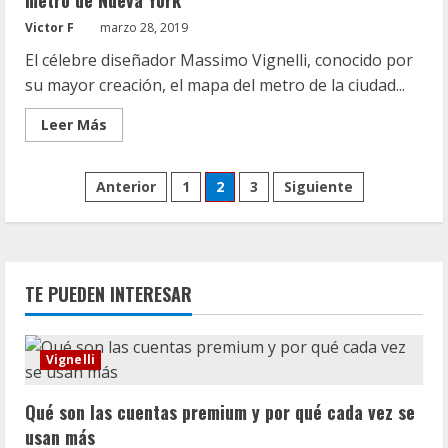
metro de Nueva York
Victor F
marzo 28, 2019
El célebre diseñador Massimo Vignelli, conocido por
su mayor creación, el mapa del metro de la ciudad...
Leer
Leer Más
más
acerca
de
Paginación
Massimo
Anterior
1
2
3
Siguiente
Vignelli,
el
de
hombre
que
hizo
entradas
el
mapa
TE PUEDEN INTERESAR
del
metro
de
Nueva
York
Vignelli
Qué son las cuentas premium y por qué cada vez se
usan más