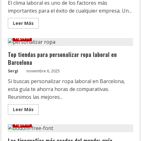
El clima laboral es uno de los factores más
importantes para el éxito de cualquier empresa. Un...
Leer
Leer Más
más
acerca
de
Vignelli
Cómo
mejorar
el
Top tiendas para personalizar ropa laboral en
clima
laboral
Barcelona
mediante
dinámicas
Sergi
noviembre 6, 2025
grupales
Si buscas personalizar ropa laboral en Barcelona,
esta guía te ahorra horas de comparativas.
Reunimos las mejores...
Leer
Leer Más
más
acerca
de
Vignelli
Top
tiendas
para
Las tipografías más usadas del mundo: guía
personalizar