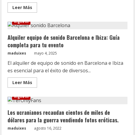
Leer
Leer Más
más
acerca
de
Vignelli
Dentista
Lleida:
tratamientos
Alquiler equipo de sonido Barcelona e Ibiza: Guía
dentales
más
completa para tu evento
demandados
en
maduixes
2025
mayo 4, 2025
El alquiler de equipo de sonido en Barcelona e Ibiza
es esencial para el éxito de diversos...
Leer
Leer Más
más
acerca
de
Vignelli
Alquiler
equipo
de
Los ucranianos recaudan cientos de miles de
sonido
Barcelona
dólares para la guerra vendiendo fotos eróticas.
e
Ibiza:
maduixes
Guía
agosto 16, 2022
completa