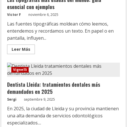
ropa
esencial con ejemplos
laboral
en
Victor F
noviembre 6, 2025
Barcelona
Las fuentes tipográficas moldean cómo leemos,
entendemos y recordamos un texto. En papel o en
pantalla, influyen...
Leer
Leer Más
más
acerca
de
Las
tipografías
Vignelli
más
usadas
del
Dentista Lleida: tratamientos dentales más
mundo:
guía
demandados en 2025
esencial
con
Sergi
septiembre 9, 2025
ejemplos
En 2025, la ciudad de Lleida y su provincia mantienen
una alta demanda de servicios odontológicos
especializados....