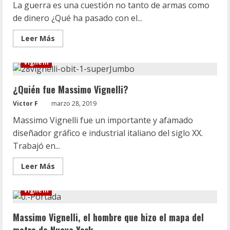
para
La guerra es una cuestión no tanto de armas como
tu
de dinero ¿Qué ha pasado con el...
evento
Leer
Leer Más
más
acerca
de
Vignelli
Los
ucranianos
recaudan
¿Quién fue Massimo Vignelli?
cientos
de
miles
Victor F
marzo 28, 2019
de
dólares
Massimo Vignelli fue un importante y afamado
para
la
diseñador gráfico e industrial italiano del siglo XX.
guerra
Trabajó en...
vendiendo
fotos
eróticas.
Leer
Leer Más
más
acerca
de
Vignelli
¿Quién
fue
Massimo
Massimo Vignelli, el hombre que hizo el mapa del
Vignelli?