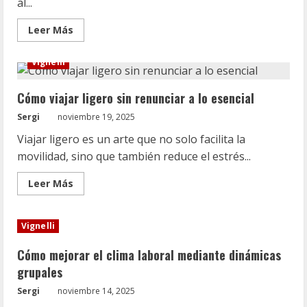
al...
Leer
Leer Más
más
acerca
de
Vignelli
¿Dónde
encontrar
ofertas
Cómo viajar ligero sin renunciar a lo esencial
de
trabajo
temporal
Sergi
noviembre 19, 2025
de
limpieza?
Viajar ligero es un arte que no solo facilita la
movilidad, sino que también reduce el estrés...
Leer
Leer Más
más
acerca
de
Cómo
Vignelli
viajar
ligero
sin
Cómo mejorar el clima laboral mediante dinámicas
renunciar
a
grupales
lo
esencial
Sergi
noviembre 14, 2025